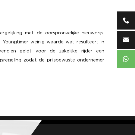
06 25 2
rgelijking met de oorspronkelijke nieuwprijs,
info@au
n Youngtimer weinig waarde wat resulteert in
vendien geldt voor de zakelijke rijder een
316252
ingsregeling zodat de prijsbewuste ondernemer